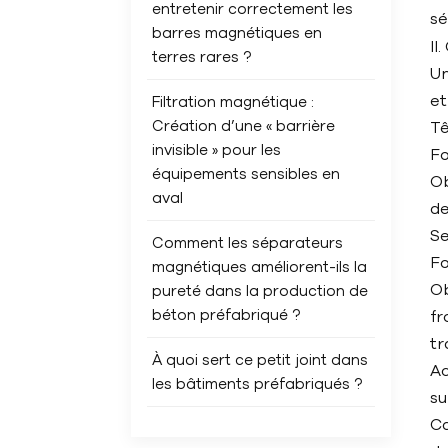
entretenir correctement les
sé
barres magnétiques en
II
terres rares ?
Un
et
Filtration magnétique :
Création d’une « barrière
Tê
invisible » pour les
Fo
équipements sensibles en
Ob
aval
de
Se
Comment les séparateurs
Fo
magnétiques améliorent-ils la
Ob
pureté dans la production de
béton préfabriqué ?
fr
tr
À quoi sert ce petit joint dans
Ac
les bâtiments préfabriqués ?
su
Ca