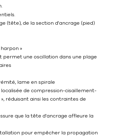
n.
ntiels.
 (tête), de la section d'ancrage (pied)
 harpon »
t permet une oscillation dans une plage
aires
rémité, lame en spirale
e localisée de compression-cisaillement-
», réduisant ainsi les contraintes de
sure que la tête d'ancrage affleure la
nstallation pour empêcher la propagation