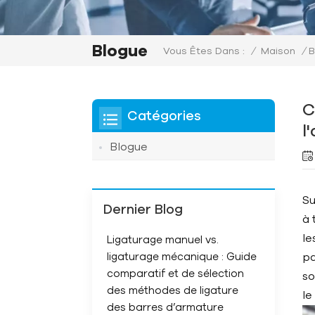
Blogue
/
Maison
/
B
Vous Êtes Dans :
C
Catégories
l
Blogue
Su
Dernier Blog
à 
le
Ligaturage manuel vs.
ligaturage mécanique : Guide
pa
comparatif et de sélection
so
des méthodes de ligature
l
des barres d’armature