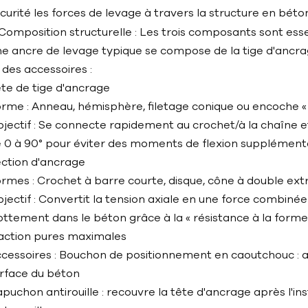
curité les forces de levage à travers la structure en béto
. Composition structurelle : Les trois composants sont esse
e ancre de levage typique se compose de la tige d'ancrage
 des accessoires :
te de tige d'ancrage
rme : Anneau, hémisphère, filetage conique ou encoche «
jectif : Se connecte rapidement au crochet/à la chaîne e
 0 à 90° pour éviter des moments de flexion supplément
ction d'ancrage
rmes : Crochet à barre courte, disque, cône à double ext
jectif : Convertit la tension axiale en une force combiné
ottement dans le béton grâce à la « résistance à la forme 
action pures maximales
cessoires : Bouchon de positionnement en caoutchouc : as
rface du béton
puchon antirouille : recouvre la tête d'ancrage après l'i