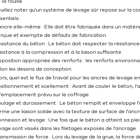
 la rouille
uillez noter qu'un système de levage sûr repose sur la c
sentiels :
ancre elle-même : Elle doit être fabriquée dans un matér
nçue et exempte de défauts de fabrication.
sistance du béton : Le béton doit respecter la résistanc
sistance à la compression et à la liaison suffisante.
sposition appropriée des renforts : les renforts environn
lon les dessins de conception.
ors, quel est le flux de travail pour les ancres de levage 
sitionnement et scellement : Avant de couler le béton, l'
l'emplacement prévu sur le coffrage.
ulage et durcissement : Le béton remplit et enveloppe l'
rme une liaison solide avec la texture de surface de l'anc
nnexion et levage : Une fois que le béton a atteint sa ple
vage sont vissés dans les filetages exposés de l'ancrage.
ansmission de force : Lors du levage de la grue, la force 