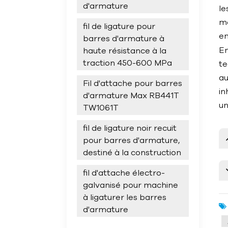
d'armature
le
mé
fil de ligature pour
en
barres d'armature à
En
haute résistance à la
traction 450-600 MPa
te
au
Fil d'attache pour barres
in
d'armature Max RB441T
un
TW1061T
fil de ligature noir recuit
pour barres d'armature,
destiné à la construction
fil d'attache électro-
galvanisé pour machine
à ligaturer les barres
d'armature