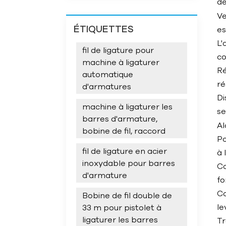
de
Ve
ÉTIQUETTES
es
L'
fil de ligature pour
co
machine à ligaturer
Ré
automatique
ré
d'armatures
Di
machine à ligaturer les
se
barres d'armature,
Al
bobine de fil, raccord
Po
fil de ligature en acier
à 
inoxydable pour barres
Co
d'armature
fo
Co
Bobine de fil double de
le
33 m pour pistolet à
ligaturer les barres
Tr