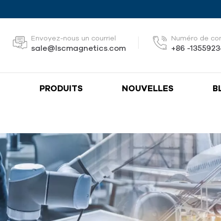
Envoyez-nous un courriel
Numéro de co
sale@lscmagnetics.com
+86 -135592
S
PRODUITS
NOUVELLES
B