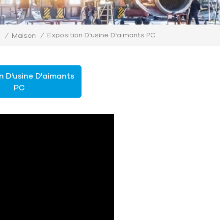
Exposition D'usine D'aimants PC
/
Maison
/
:
n D'usine D'aimants
PC