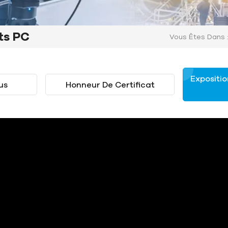
ts PC
Vous Êtes Dans 
Expositio
us
Honneur De Certificat