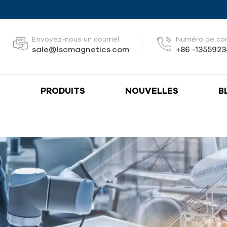
Envoyez-nous un courriel
Numéro de co
sale@lscmagnetics.com
+86 -135592
S
PRODUITS
NOUVELLES
B