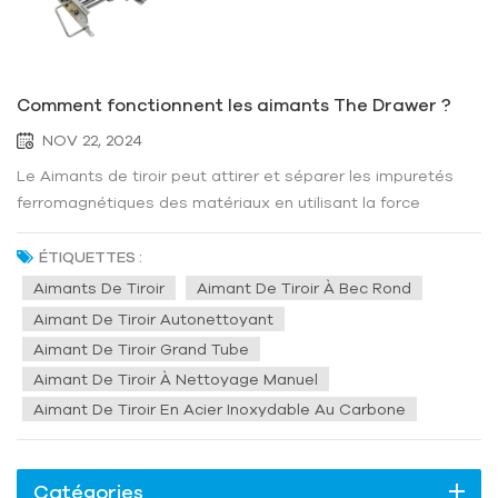
Comment fonctionnent les aimants The Drawer ?
NOV 22, 2024
Le Aimants de tiroir peut attirer et séparer les impuretés
ferromagnétiques des matériaux en utilisant la force
magnétique, et maintenir l'efficacité des aimants grâce à
différents mécanismes de nettoyage. Cela contribue à
ÉTIQUETTES :
améliorer la pureté des produits et à protéger les
Aimants De Tiroir
Aimant De Tiroir À Bec Rond
équipements en aval...
Aimant De Tiroir Autonettoyant
Aimant De Tiroir Grand Tube
Aimant De Tiroir À Nettoyage Manuel
Aimant De Tiroir En Acier Inoxydable Au Carbone
Catégories