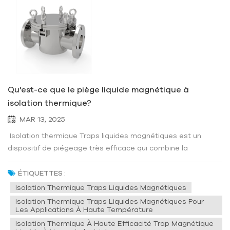
Qu'est-ce que le piège liquide magnétique à
isolation thermique?
MAR 13, 2025
Isolation thermique Traps liquides magnétiques est un
dispositif de piégeage très efficace qui combine la
technologie d'isolation thermique avec les caractéristiques
du liquide magnétique. Sa fonction centrale est d'obtenir
ÉTIQUETTES :
une capture et une séparation efficaces de substances
Isolation Thermique Traps Liquides Magnétiques
spécifiques (te...
Isolation Thermique Traps Liquides Magnétiques Pour
Les Applications À Haute Température
Isolation Thermique À Haute Efficacité Trap Magnétique