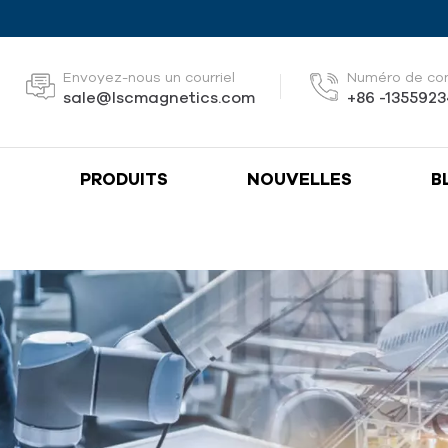
Envoyez-nous un courriel
Numéro de co
sale@lscmagnetics.com
+86 -135592
S
PRODUITS
NOUVELLES
B