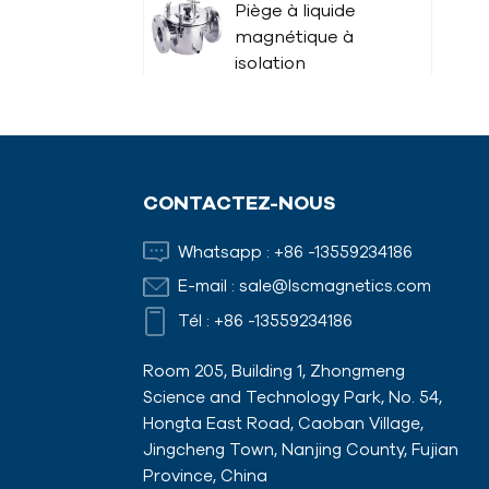
Piège à liquide
magnétique à
isolation
thermique
tige magnétique
CONTACTEZ-NOUS
Aimants de
Whatsapp :
+86 -13559234186
coffrage avec
E-mail :
sale@lscmagnetics.com
adaptateurs
Tél :
+86 -13559234186
Room 205, Building 1, Zhongmeng
Science and Technology Park, No. 54,
Hongta East Road, Caoban Village,
Jingcheng Town, Nanjing County, Fujian
Province, China