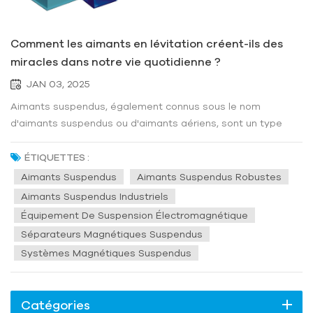
Comment les aimants en lévitation créent-ils des
miracles dans notre vie quotidienne ?
JAN 03, 2025
Aimants suspendus, également connus sous le nom
d'aimants suspendus ou d'aimants aériens, sont un type
d'équipement utilisé dans les processus industriels pour
séparer et éliminer les impuretés ferromagnétiques de
ÉTIQUETTES :
divers flux de matériaux. Il utilise le principe des champs
Aimants Suspendus
Aimants Suspendus Robustes
magnétiques pour éliminer...
Aimants Suspendus Industriels
Équipement De Suspension Électromagnétique
Séparateurs Magnétiques Suspendus
Systèmes Magnétiques Suspendus
Catégories