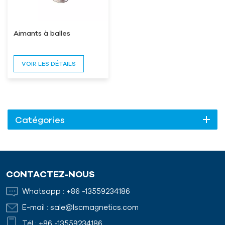
Aimants à balles
VOIR LES DÉTAILS
Catégories
CONTACTEZ-NOUS
Whatsapp :
+86 -13559234186
E-mail :
sale@lscmagnetics.com
Tél :
+86 -13559234186