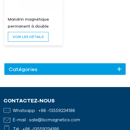
Mandrin magnétique
permanent à double
inclinaison LSC-X43
VOIR LES DÉTAILS
Catégories
CONTACTEZ-NOUS
Whatsapp :
+86 -13559234186
E-mail :
sale@lscmagnetics.com
Tél :
+86 -13559234186