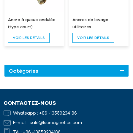
Ancre à queue ondulée
Ancres de levage
(type court)
utilitaires
VOIR LES DÉTAILS
VOIR LES DÉTAILS
Catégories
CONTACTEZ-NOUS
Whatsapp :
+86 -13559234186
E-mail :
sale@lscmagnetics.com
Tél :
+86 -13559234186