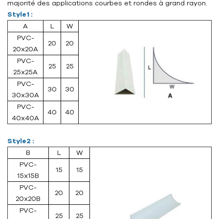
majorité des applications courbes et rondes à grand rayon.
Style1 :
A
L
W
PVC-
20
20
20x20A
PVC-
25
25
25x25A
PVC-
30
30
30x30A
PVC-
40
40
40x40A
Style2 :
B
L
W
PVC-
15
15
15x15B
PVC-
20
20
20x20B
PVC-
25
25