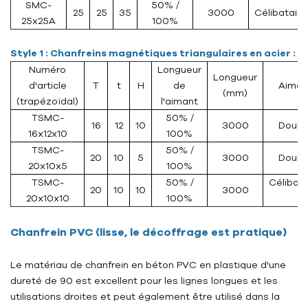
SMC-
50% /
25
25
35
3000
Célibataire
25x25A
100%
Style 1 : Chanfreins magnétiques triangulaires en acier :
Numéro
Longueur
Longueur
d'article
T
t
H
de
Aiman
(mm)
(trapézoïdal)
l'aimant
TSMC-
50% /
16
12
10
3000
Doubl
16x12x10
100%
TSMC-
50% /
20
10
5
3000
Doubl
20x10x5
100%
TSMC-
50% /
Célibata
20
10
10
3000
20x10x10
100%
Chanfrein PVC (lisse, le décoffrage est pratique)
Le matériau de chanfrein en béton PVC en plastique d'une
dureté de 90 est excellent pour les lignes longues et les
utilisations droites et peut également être utilisé dans la