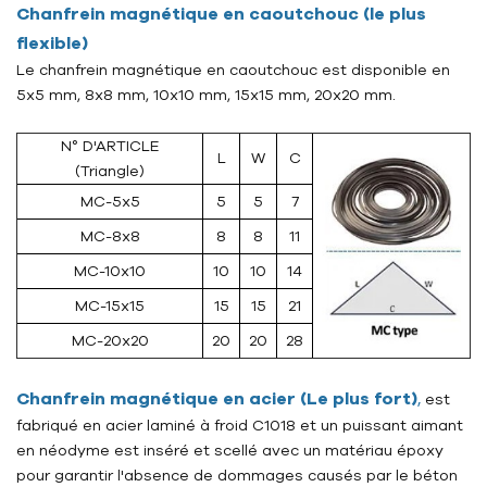
Chanfrein magnétique en caoutchouc (le plus
flexible)
Le chanfrein magnétique en caoutchouc est disponible en
5x5 mm, 8x8 mm, 10x10 mm, 15x15 mm, 20x20 mm.
N° D'ARTICLE
L
W
C
(Triangle)
MC-5x5
5
5
7
MC-8x8
8
8
11
MC-10x10
10
10
14
MC-15x15
15
15
21
MC-20x20
20
20
28
Chanfrein magnétique en acier
(Le plus fort)
,
est
fabriqué en acier laminé à froid C1018 et un puissant aimant
en néodyme est inséré et scellé avec un matériau époxy
pour garantir l'absence de dommages causés par le béton