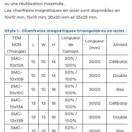
ou une réutilisation maximale.
Les chanfreins magnétiques en acier sont disponibles en
10x10 mm, 15x15 mm, 20x20 mm et 25x25 mm.
Style 1 : Chanfreins magnétiques triangulaires en acier :
TEM
Longueur
Longueur
NON
L
W
H
de
Aimant
(mm)
(Triangle)
l'aimant
SMC-
50% /
10
10
14
3000
Célibataire
10x10A
100%
SMC-
50% /
10
10
14
3000
Double
10x10B
100%
SMC-
50% /
10
10
18
3000
Bas
10x10C
100%
SMC-
50% /
13
13
18
3000
Célibataire
13x13A
100%
SMC-
50% /
13
13
18
3000
Double
13x13B
100%
SMC-
50% /
13
13
18
3000
Bas