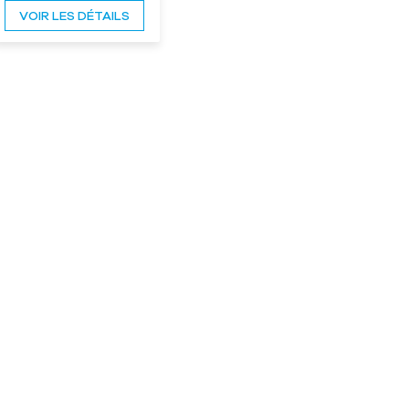
grille facile à
VOIR LES DÉTAILS
nettoyer