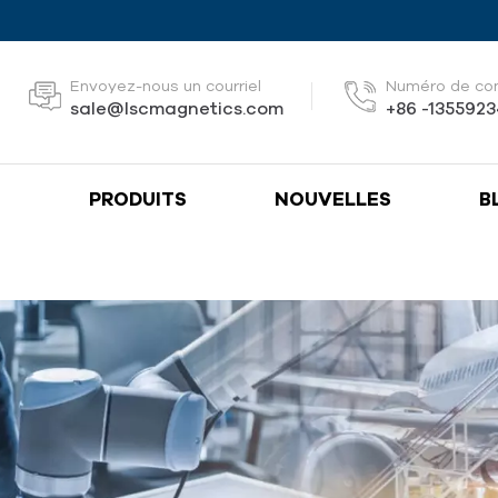
Envoyez-nous un courriel
Numéro de co
sale@lscmagnetics.com
+86 -135592
S
PRODUITS
NOUVELLES
B