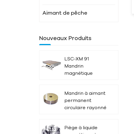
Aimant de pêche
Nouveaux Produits
LSC-XM 91
Mandrin
magnétique
puissant
Mandrin à aimant
permanent
circulaire rayonné
LSC-X51
Piège à liquide