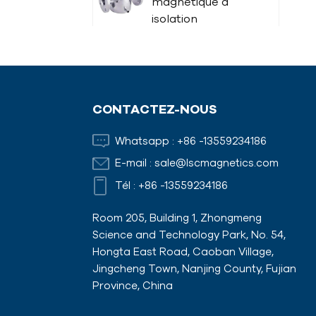
magnétique à
isolation
thermique
tige magnétique
CONTACTEZ-NOUS
Aimants de
Whatsapp :
+86 -13559234186
coffrage avec
E-mail :
sale@lscmagnetics.com
adaptateurs
Tél :
+86 -13559234186
Room 205, Building 1, Zhongmeng
Science and Technology Park, No. 54,
Hongta East Road, Caoban Village,
Jingcheng Town, Nanjing County, Fujian
Province, China