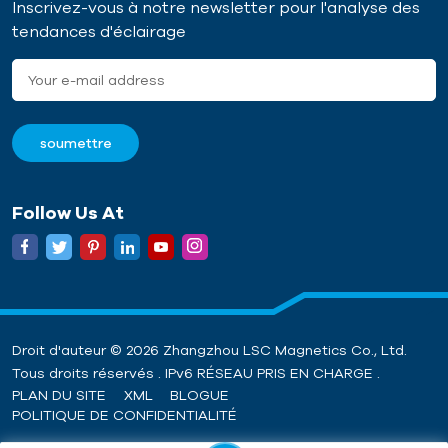
Inscrivez-vous à notre newsletter pour l'analyse des
offrant une solution de
tendances d'éclairage
fixation rapide et
ajustable, améliorant
considérablement
l'efficacité de la
construction et réduisant
la complexité des
opérations de fixation ou
de soudage
traditionnelles.
Follow Us At
Droit d'auteur © 2026 Zhangzhou LSC Magnetics Co., Ltd.
Tous droits réservés . IPv6 RÉSEAU PRIS EN CHARGE .
PLAN DU SITE
XML
BLOGUE
POLITIQUE DE CONFIDENTIALITÉ