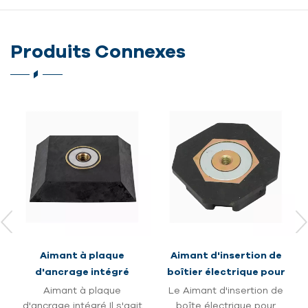
Produits Connexes
Aimant d'insertion de
Aimant de fixation
boîtier électrique pour
intégré pour tuyaux
béton préfabriqué
ondulés
Le Aimant d'insertion de
Aimant de fixation à
boîte électrique pour
soufflet intégré Il s'agit