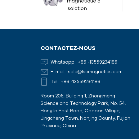
magnétique à
isolation
thermique
tige magnétique
CONTACTEZ-NOUS
Aimants de
Whatsapp :
+86 -13559234186
coffrage avec
E-mail :
sale@lscmagnetics.com
adaptateurs
Tél :
+86 -13559234186
Room 205, Building 1, Zhongmeng
Science and Technology Park, No. 54,
Hongta East Road, Caoban Village,
Jingcheng Town, Nanjing County, Fujian
Province, China