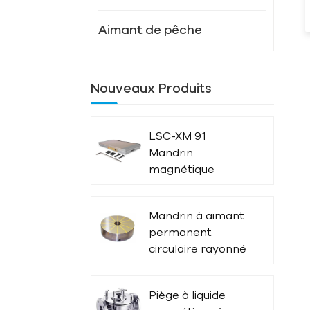
Aimant de pêche
Nouveaux Produits
LSC-XM 91
Mandrin
magnétique
puissant
Mandrin à aimant
permanent
circulaire rayonné
LSC-X51
Piège à liquide