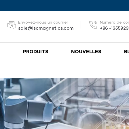
Envoyez-nous un courriel
Numéro de co
sale@lscmagnetics.com
+86 -135592
S
PRODUITS
NOUVELLES
B