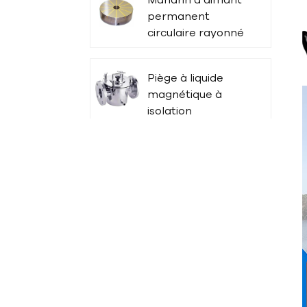
permanent
circulaire rayonné
LSC-X51
Piège à liquide
magnétique à
isolation
thermique
tige magnétique
Aimants de
coffrage avec
adaptateurs