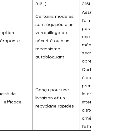
316L)
316L)
Assurez-vous que
Certains modèles
l'aimant ne tombera
sont équipés d'un
pas
eption
verrouillage de
accidentellement
dérapante
sécurité ou d'un
même s'il est
mécanisme
secoué ou heurté
autobloquant
après l'adsorption
Certains modèles
électromagnétiques
prennent en charge
Conçu pour une
cité de
le contrôle des
livraison et un
il efficace
interrupteurs à
recyclage rapides
distance pour
améliorer
l'efficacité du travail