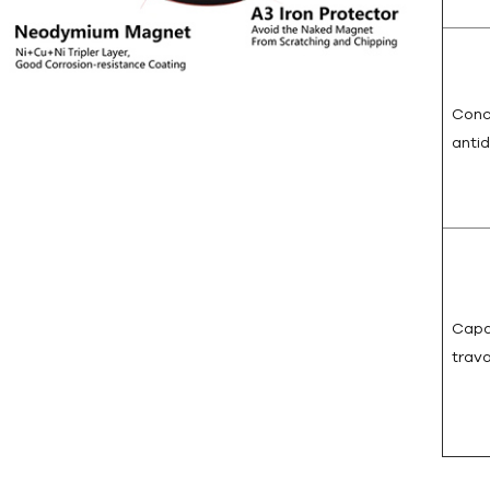
Conc
anti
Capa
trava