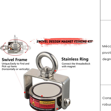
Méc
pivo
degr
Cons
robu