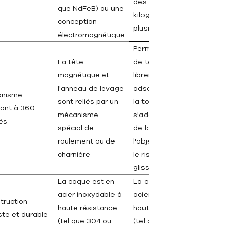
des centaines de
que NdFeB) ou une
kilogrammes à
conception
plusieurs tonnes
électromagnétique
Permet à l'aimant
La tête
de tourner
magnétique et
librement après
l'anneau de levage
adsorption, évitant
anisme
sont reliés par un
la torsion du câble,
tant à 360
mécanisme
s'adaptant à l'angle
és
spécial de
de la surface de
roulement ou de
l'objet et réduisant
charnière
le risque de
glissement
La coque est en
La coque est en
acier inoxydable à
acier inoxydable à
truction
haute résistance
haute résistance
ste et durable
(tel que 304 ou
(tel que 304 ou