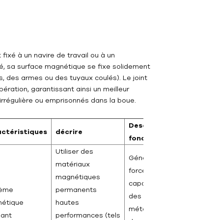
ixé à un navire de travail ou à un
é, sa surface magnétique se fixe solidement
, des armes ou des tuyaux coulés). Le joint
ération, garantissant ainsi un meilleur
irrégulière ou emprisonnés dans la boue.
Description
ctéristiques
décrire
fonctionnelle
Utiliser des
Génère une forte
matériaux
force d'aspiration,
magnétiques
capable d'adsorber
tème
permanents
des objets
étique
hautes
métalliques pesant
sant
performances (tels