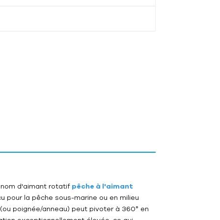
 nom d'aimant rotatif
pêche à l'aimant
çu pour la pêche sous-marine ou en milieu
nt (ou poignée/anneau) peut pivoter à 360° en
ration exceptionnellement élevée, ce qui