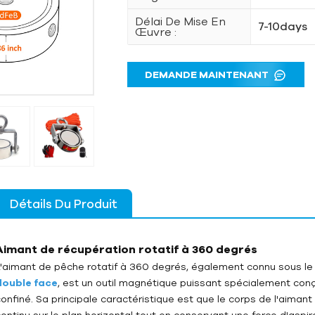
Délai De Mise En
7-10days
Œuvre :
DEMANDE MAINTENANT
Détails Du Produit
Aimant de récupération rotatif à 360 degrés
L'aimant de pêche rotatif à 360 degrés, également connu sous le
double face
, est un outil magnétique puissant spécialement con
confiné. Sa principale caractéristique est que le corps de l'aima
continu sur le plan horizontal tout en conservant une force d'aspi