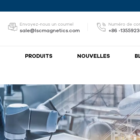
Envoyez-nous un courriel
Numéro de co
sale@lscmagnetics.com
+86 -135592
S
PRODUITS
NOUVELLES
B